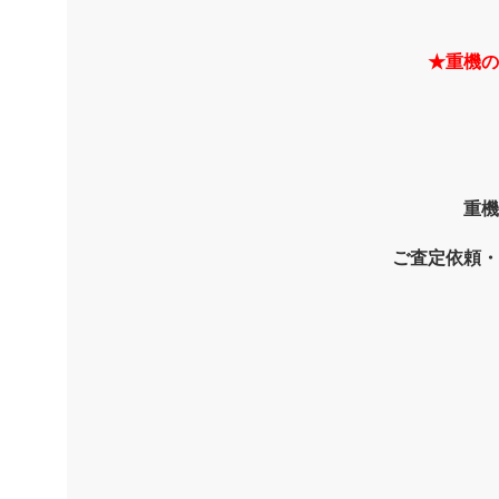
★重機の
重機
ご査定依頼