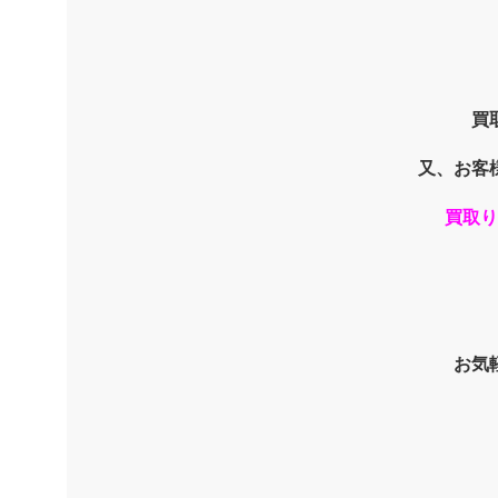
買
又、お客
買取り
お気