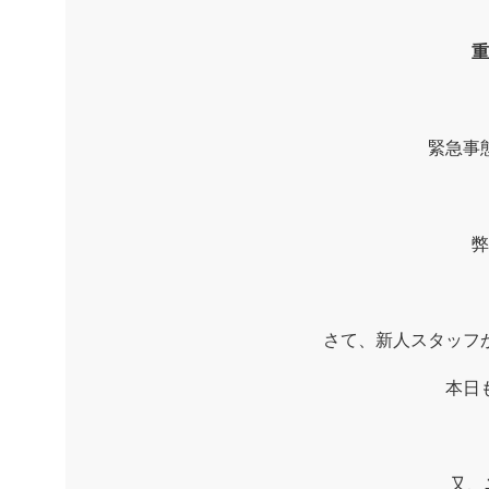
重
緊急事
弊
さて、新人スタッフ
本日
又、