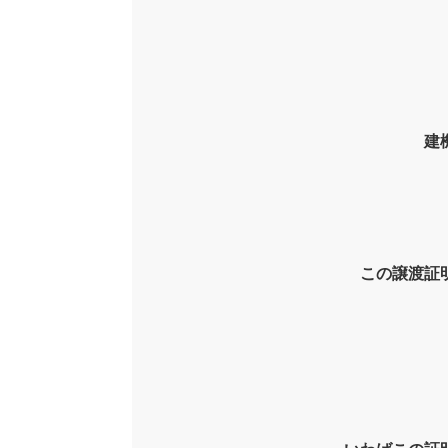
建
この譲渡証