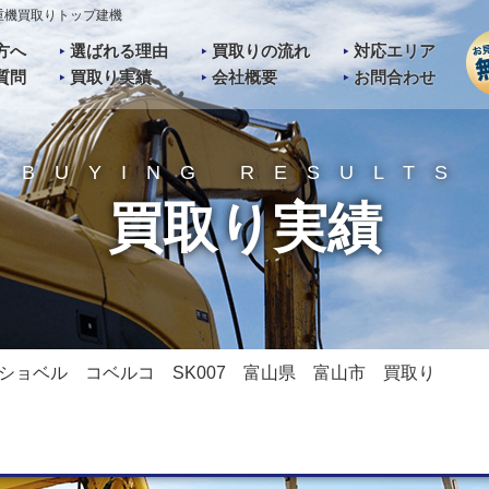
重機買取りトップ建機
方へ
選ばれる理由
買取りの流れ
対応エリア
質問
買取り実績
会社概要
お問合わせ
BUYING RESULTS
買取り実績
ショベル コベルコ SK007 富山県 富山市 買取り