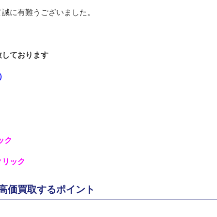
て誠に有難うございました。
！
致しております
定）
ック
クリック
7を高価買取するポイント