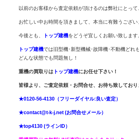
以前のお客様から査定依頼が頂けるのは弊社にとって
お忙しい中お時間を頂きまして、本当に有難うございま
今後とも、
トップ建機
をどうぞ宜しくお願い致します
トップ建機
では旧型機･新型機械･故障機･不動機どれ
どんな状態でも問題無し！
重機の買取りは
トップ建機
にお任せ下さい！
皆様より、ご査定依頼・お問合せ、お待ち致しており
★0120-56-4130（フリーダイヤル:良い査定）
★contact@t-k-j.net (お問合せメール）
★top4130 (ラインID）