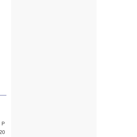
、P
20