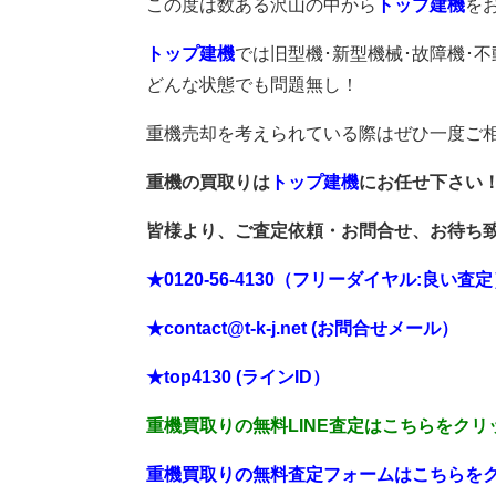
この度は数ある沢山の中から
トップ建機
を
トップ建機
では旧型機･新型機械･故障機･
どんな状態でも問題無し！
重機売却を考えられている際はぜひ一度ご相
重機の買取りは
トップ建機
にお任せ下さい
皆様より、ご査定依頼・お問合せ、お待ち
★0120-56-4130（フリーダイヤル:良い査
★contact@t-k-j.net (お問合せメール）
★top4130 (ラインID）
重機買取りの無料LINE査定はこちらをクリ
重機買取りの無料査定フォームはこちらを