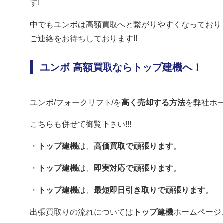
す!
中でもユンボは高額買取へと繋がりやすくなっており
ご連絡をお待ちしております!!
ユンボ 高額買取ならトップ建機へ！
ユンボ/フォークリフト/を
高く売却する方法
を
弊社ホ
こちらも併せて御覧下さい!!!
・
トップ建機
は、
高価買取で頑張ります
。
・
トップ建機
は、
即実対応で頑張ります
。
・
トップ建機
は、
最短即日引き取りで頑張ります
。
出張買取りの流れについては
トップ建機
ホームページ