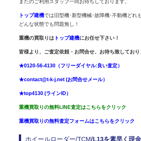
またのご利用スタッフ一同お待ちしております。
トップ建機
では旧型機･新型機械･故障機･不動機どれ
どんな状態でも問題無し！
重機の買取りは
トップ建機
にお任せ下さい！
皆様より、ご査定依頼・お問合せ、お待ち致しており
★0120-56-4130（フリーダイヤル:良い査定）
★contact@t-k-j.net (お問合せメール）
★top4130 (ラインID）
重機買取りの無料LINE査定はこちらをクリック
重機買取りの無料査定フォームはこちらをクリック
ホイールローダー/TCM
/L13を素早く現