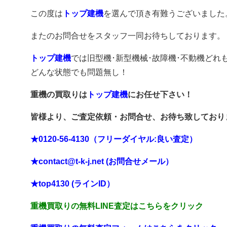
この度は
トップ建機
を選んで頂き有難うございました
またのお問合せをスタッフ一同お待ちしております。
トップ建機
では旧型機･新型機械･故障機･不動機どれ
どんな状態でも問題無し！
重機の買取りは
トップ建機
にお任せ下さい！
皆様より、ご査定依頼・お問合せ、お待ち致しており
★0120-56-4130（フリーダイヤル:良い査定）
★contact@t-k-j.net (お問合せメール）
★top4130 (ラインID）
重機買取りの無料LINE査定はこちらをクリック