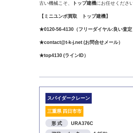
古い機械こそ、
トップ建機
にお任せくださ
【ミニユンボ買取 トップ建機】
★0120-56-4130（フリーダイヤル:良い査
★contact@t-k-j.net (お問合せメール）
★top4130 (ラインID）
スパイダークレーン
三重県 四日市市
形 式
URA376C