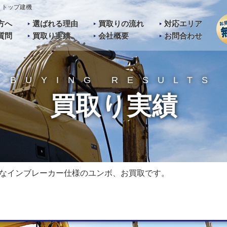
りトップ建機
方へ
選ばれる理由
買取りの流れ
対応エリア
質問
買取り実績
会社概要
お問合わせ
BUYING RESULTS
買取り実績
なインブレーカー仕様のユンボ、お買取です。