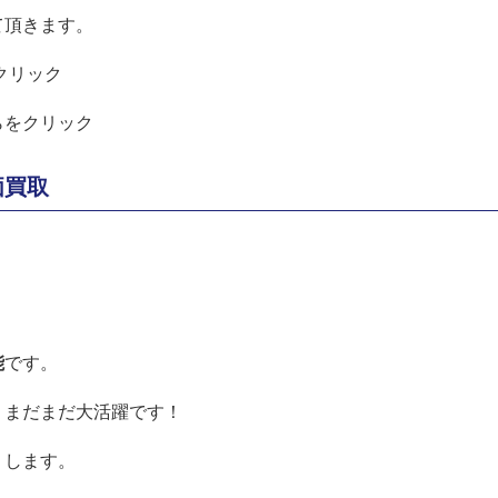
て頂きます。
クリック
らをクリック
価買取
。
能
です。
、まだまだ大活躍です！
りします。