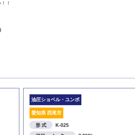
い！！
定）
油圧ショベル・ユンボ
愛知県 西尾市
形 式
K-025