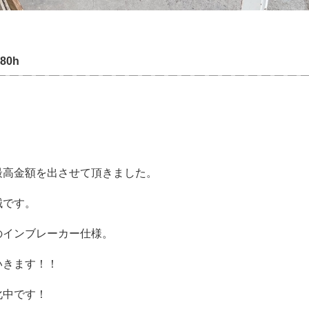
580h
最高金額を出させて頂きました。
械です。
のインブレーカー仕様。
いきます！！
化中です！