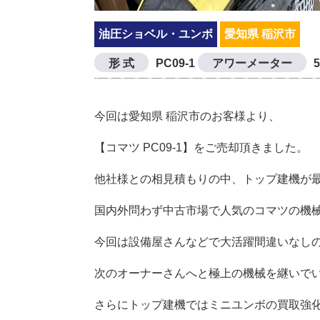
油圧ショベル・ユンボ
愛知県 稲沢市
形 式
PC09-1
アワーメーター
今回は愛知県 稲沢市のお客様より、
【コマツ PC09-1】をご売却頂きました。
他社様との相見積もりの中、トップ建機が
国内外問わず中古市場で人気のコマツの機
今回は設備屋さんなどで大活躍間違いなし
次のオーナーさんへと極上の機械を継いで
さらにトップ建機ではミニユンボの買取強