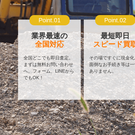
Point.01
Point.02
業界最速の
最短即日
全国対応
スピード買
全国どこでも即日査定。
その場ですぐに現金化
まずは無料お問い合わせ
面倒なお手続き等は一
へ。フォーム、LINEから
ありません。
でもOK！