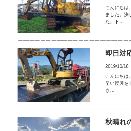
こんにちは
ました。決
た。ト…
即日対
2019/10/18
こんにちは
早い復興を
き…
秋晴れ